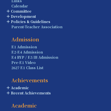
Links
Calendar
Committee
Development
Policies & Guidelines
Parent-Teacher Association
Admission
F.1 Admission
F.2-F.4 Admission
F.4 BYP / F.5 IB Admission
Pre-F.1 Video
2627 F.1 Class List
Achievements
Academic
Recent Achievements
Academic