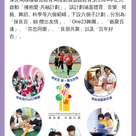
啟動「擁抱愛·共融計劃」。該計劃涵蓋體育
音樂
視
、
、
藝
舞蹈
科學等六個範疇，下設六個子計劃，分別為:
、
、
保良百．錦 欖出友情」
One23舞團」
藝聚百
「
、「
、「
連」
芬忠同樂」
良朋共聚」以及
百年好
、「
、「
「
合」。