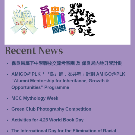
Recent News
保良局屬下中學聯校交流考察團 及 保良局內地升學計劃
AMIGO@PLK「『良』師．友共程」計劃 AMIGO@PLK
“Alumni Mentorship for Inheritance, Growth &
Opportunities” Programme
MCC Mythology Week
Green Club Photography Competition
Activities for 4.23 World Book Day
The International Day for the Elimination of Racial