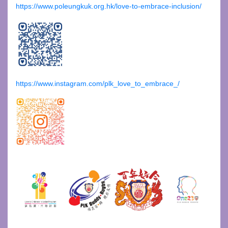
https://www.poleungkuk.org.hk/love-to-embrace-inclusion/
https://www.instagram.com/plk_love_to_embrace_/